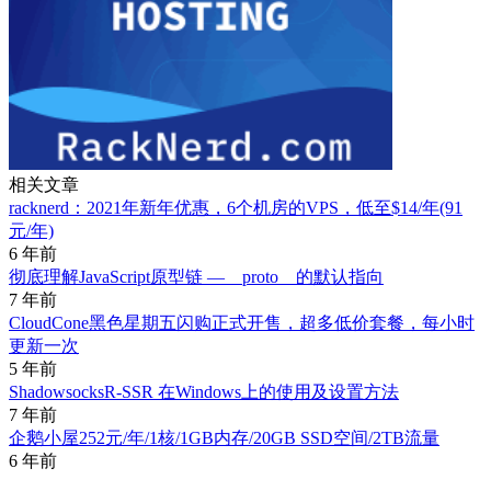
相关文章
racknerd：2021年新年优惠，6个机房的VPS，低至$14/年(91
元/年)
6 年前
彻底理解JavaScript原型链 —__proto__的默认指向
7 年前
CloudCone黑色星期五闪购正式开售，超多低价套餐，每小时
更新一次
5 年前
ShadowsocksR-SSR 在Windows上的使用及设置方法
7 年前
企鹅小屋252元/年/1核/1GB内存/20GB SSD空间/2TB流量
6 年前