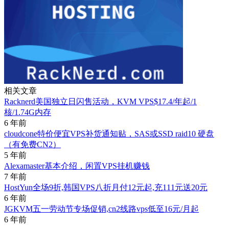
相关文章
Racknerd美国独立日闪售活动，KVM VPS$17.4/年起/1
核/1.74G内存
6 年前
cloudcone特价便宜VPS补货通知贴，SAS或SSD raid10 硬盘
（有免费CN2）
5 年前
Alexamaster基本介绍，闲置VPS挂机赚钱
7 年前
HostYun全场9折,韩国VPS八折月付12元起,充111元送20元
6 年前
JGKVM五一劳动节专场促销,cn2线路vps低至16元/月起
6 年前