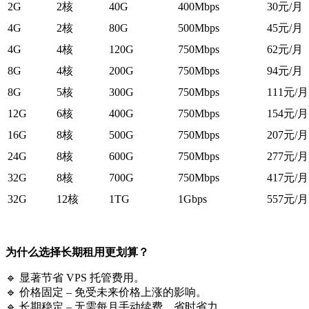
2G
2核
40G
400Mbps
30元/月
4G
2核
80G
500Mbps
45元/月
4G
4核
120G
750Mbps
62元/月
8G
4核
200G
750Mbps
94元/月
8G
5核
300G
750Mbps
111元/月
12G
6核
400G
750Mbps
154元/月
16G
8核
500G
750Mbps
207元/月
24G
8核
600G
750Mbps
277元/月
32G
8核
700G
750Mbps
417元/月
32G
12核
1TG
1Gbps
557元/月
为什么选择长期租用更划算？
🔹 显著节省 VPS 托管费用。
🔹 价格固定 – 免受未来价格上涨的影响。
🔹 长期稳定 – 无需每月手动续费，省时省力。