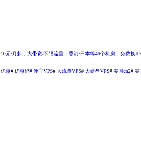
折优惠，10元/月起，大带宽/不限流量，香港/日本等46个机房，免费换IP
#
优惠
#
优惠码
#
便宜VPS
#
大流量VPS
#
大硬盘VPS
#
美国cn2
#
美