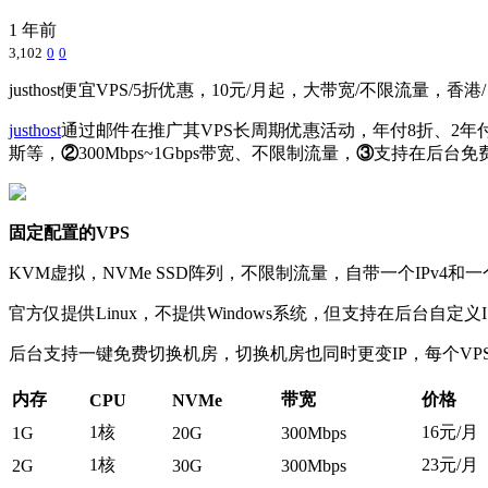
1 年前
3,102
0
0
justhost便宜VPS/5折优惠，10元/月起，大带宽/不限流量，香
justhost
通过邮件在推广其VPS长周期优惠活动，年付8折、2年付7
斯等，
②
300Mbps~1Gbps带宽、不限制流量，
③
支持在后台免费
固定配置的VPS
KVM虚拟，NVMe SSD阵列，不限制流量，自带一个IPv4和一个
官方仅提供Linux，不提供Windows系统，但支持在后台自定义
后台支持一键免费切换机房，切换机房也同时更变IP，每个VP
内存
带宽
价格
CPU
NVMe
1核
16元/月
1G
20G
300Mbps
1核
23元/月
2G
30G
300Mbps