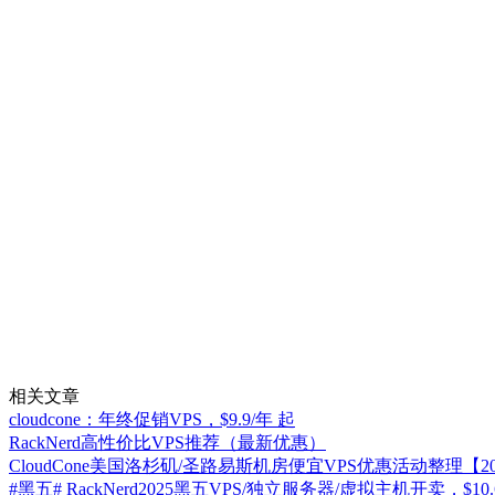
相关文章
cloudcone：年终促销VPS，$9.9/年 起
RackNerd高性价比VPS推荐（最新优惠）
CloudCone美国洛杉矶/圣路易斯机房便宜VPS优惠活动整理【20
#黑五# RackNerd2025黑五VPS/独立服务器/虚拟主机开卖，$10.