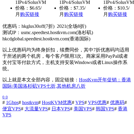
1IPv4/SolusVM
1IPv4/SolusVM
1IPv4/SolusVM
价格：$6.65/
价格：$7.35/
价格：$10.5/
月
购买链接
月
购买链接
月
购买链接
优惠码：hkglus30off(7折) 2021(全场8折)
测试IP：usmc.speedtest.hostkvm.com(洛杉矶)
hkcdglobal.speedtest.hostkvm.com(香港国际)
以上优惠码均为终身折扣，续费同价，其中7折优惠码均适用
于所述的两个机房，每个客户限用3次。商家采用PayPal或者
支付宝等付款方式，主机支持安装Windows或者Linux操作系
统。
以上就是本文全部内容，固定链接：
HostKvm开年促销：香港
国际/美国洛杉矶VPS七折,其他机房八折
0
0
#
1Gbps
#
hostkvm
#
HostKVM优惠
#
VPS
#
VPS优惠
#
优惠码
#
便宜VPS
#
大流量VPS
#
日本VPS
#
美国VPS
#
韩国VPS
#
香港
VPS