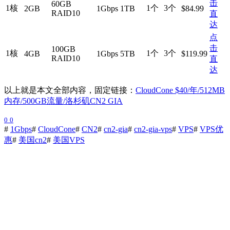
击
60GB
1核
1个
3个
2GB
1Gbps
1TB
$84.99
RAID10
直
达
点
击
100GB
1核
1个
3个
4GB
1Gbps
5TB
$119.99
RAID10
直
达
以上就是本文全部内容，固定链接：
CloudCone $40/年/512MB
内存/500GB流量/洛杉矶CN2 GIA
0
0
#
1Gbps
#
CloudCone
#
CN2
#
cn2-gia
#
cn2-gia-vps
#
VPS
#
VPS优
惠
#
美国cn2
#
美国VPS