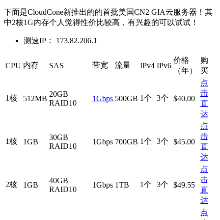
下面是CloudCone新推出的的首批美国CN2 GIA云服务器！其
中2核1G内存个人觉得性价比较高，有兴趣的可以试试！
测速IP： 173.82.206.1
价格
购
内存
带宽
流量
CPU
SAS
IPv4
IPv6
（年）
买
点
击
20GB
1核
1个
3个
512MB
1Gbps
500GB
$40.00
RAID10
直
达
点
击
30GB
1核
1个
3个
1GB
1Gbps
700GB
$45.00
RAID10
直
达
点
击
40GB
2核
1个
3个
1GB
1Gbps
1TB
$49.55
RAID10
直
达
点