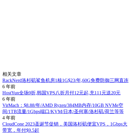
相关文章
RackNerd洛杉矶鲨鱼机房1核1G$23/年,60G免费防御三网直连
6 年前
HostYun全场9折,韩国VPS八折月付12元起,充111元送20元
6 年前
VirMach：$8.88/年/AMD Ryzen/384MB内存/10GB NVMe空
间/1TB流量/1Gbps端口/KVM/日本/圣何塞/洛杉矶/荷兰等等
4 年前
CloudCone 2023圣诞节促销，美国洛杉矶便宜VPS，1Gbps大
带宽，年付$9.5起