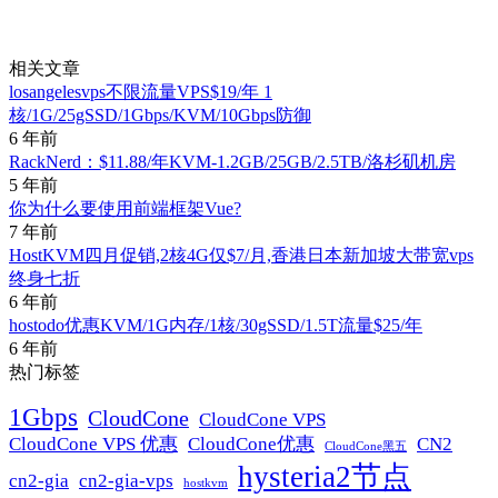
相关文章
losangelesvps不限流量VPS$19/年 1
核/1G/25gSSD/1Gbps/KVM/10Gbps防御
6 年前
RackNerd：$11.88/年KVM-1.2GB/25GB/2.5TB/洛杉矶机房
5 年前
你为什么要使用前端框架Vue?
7 年前
HostKVM四月促销,2核4G仅$7/月,香港日本新加坡大带宽vps
终身七折
6 年前
hostodo优惠KVM/1G内存/1核/30gSSD/1.5T流量$25/年
6 年前
热门标签
1Gbps
CloudCone
CloudCone VPS
CN2
CloudCone VPS 优惠
CloudCone优惠
CloudCone黑五
hysteria2节点
cn2-gia
cn2-gia-vps
hostkvm