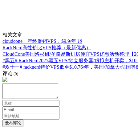
相关文章
cloudcone：年终促销VPS，$9.9/年 起
RackNerd高性价比VPS推荐（最新优惠）
CloudCone美国洛杉矶/圣路易斯机房便宜VPS优惠活动整理【20
#黑五# RackNerd2025黑五VPS/独立服务器/虚拟主机开卖，$10.
#双十一# racknerd特价VPS低至$10.76/年，美国/加拿大/法国
评论
(0)
发布评论