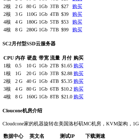
2核
2 G
80 G
1Gb
3TB
$27
购买
2核
3 G
110G
1Gb
4TB
$39
购买
4核
4 G
180G
1Gb
5TB
$53
购买
4核
8 G
280G
1Gb
7TB
$99
购买
SC2月付型SSD云服务器
CPU
内存
硬盘
带宽
流量
月付
购买
1核
0.5
10 G
1Gb
2TB
$1.65
购买
1核
1G
20 G
1Gb
3TB
$2.88
购买
2核
2 G
40 G
1Gb
4TB
$5.35
购买
3核
4 G
80 G
1Gb
6TB
$10.2
购买
4核
8 G
160G
1Gb
8TB
$21.0
购买
Cloucone机房介绍
Cloudcone家的机器旋转在美国洛杉矶MC机房，KVM架构
数据中心
英文名
测试IP
下载测速