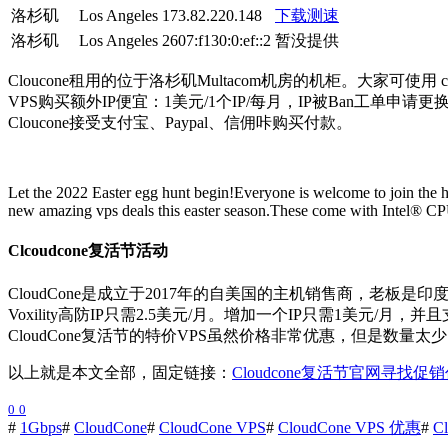
洛杉矶
Los Angeles
173.82.220.148
下载测速
洛杉矶
Los Angeles
2607:f130:0:ef::2
暂没提供
Cloucone租用的位于洛杉矶Multacom机房的机柜。大家可使用 c
VPS购买额外IP便宜：1美元/1个IP/每月，IP被Ban工单申请更
Cloucone接受支付宝、Paypal、信佣咔购买付款。
Let the 2022 Easter egg hunt begin!Everyone is welcome to join the
new amazing vps deals this easter season.These come with Intel® CP
Clcoudcone复活节活动
CloudCone是成立于2017年的自美国的主机销售商，老板是
Voxility高防IP只需2.5美元/月。增加一个IP只需1美元/月，并
CloudCone复活节的特价VPS虽然价格非常优惠，但是数量
以上就是本文全部，固定链接：
Cloudcone复活节官网寻找促
0
0
#
1Gbps
#
CloudCone
#
CloudCone VPS
#
CloudCone VPS 优惠
#
C