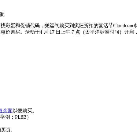
彩蛋
寻找彩蛋和促销代码，凭运气购买到疯狂折扣的复活节Cloudcone特
价购买。活动于4 月 17 日上午 7 点（太平洋标准时间）开
值余额
以便购买。
举例：PL8B）
器购买页。