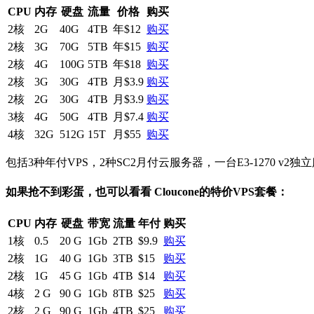
CPU
内存
硬盘
流量
价格
购买
2核
2G
40G
4TB
年$12
购买
2核
3G
70G
5TB
年$15
购买
2核
4G
100G
5TB
年$18
购买
2核
3G
30G
4TB
月$3.9
购买
2核
2G
30G
4TB
月$3.9
购买
3核
4G
50G
4TB
月$7.4
购买
4核
32G
512G
15T
月$55
购买
包括3种年付VPS，2种SC2月付云服务器，一台E3-1270
如果抢不到彩蛋，也可以看看 Cloucone的特价VPS套餐：
CPU
内存
硬盘
带宽
流量
年付
购买
1核
0.5
20 G
1Gb
2TB
$9.9
购买
2核
1G
40 G
1Gb
3TB
$15
购买
2核
1G
45 G
1Gb
4TB
$14
购买
4核
2 G
90 G
1Gb
8TB
$25
购买
2核
2 G
90 G
1Gb
4TB
$25
购买