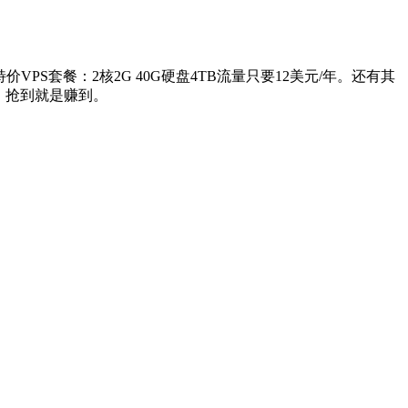
价VPS套餐：2核2G 40G硬盘4TB流量只要12美元/年。还有其
启，抢到就是赚到。