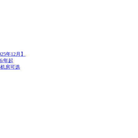
25年12月】
6/年起
等8机房可选