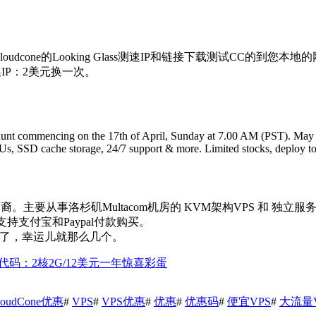
loudcone的Looking Glass测速IP和链接下载测试CC的到您本
换IP：2美元换一次。
 hunt commencing on the 17th of April, Sunday at 7.00 AM (PST). May 
Us, SSD cache storage, 24/7 support & more. Limited stocks, deploy t
印度裔。主要从事洛杉矶Multacom机房的 KVM架构VPS 和 
且支持支付宝和Paypal付款购买。
太少了，幸运儿就那么几个。
销代码：2核2G/12美元一年惊喜彩蛋
loudCone优惠
#
VPS
#
VPS优惠
#
优惠
#
优惠码
#
便宜VPS
#
大流量V