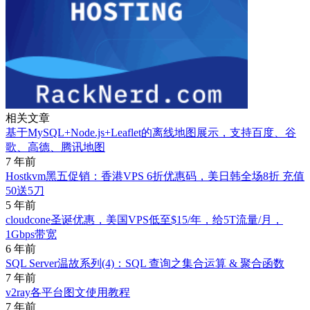
相关文章
基于MySQL+Node.js+Leaflet的离线地图展示，支持百度、谷
歌、高德、腾讯地图
7 年前
Hostkvm黑五促销：香港VPS 6折优惠码，美日韩全场8折 充值
50送5刀
5 年前
cloudcone圣诞优惠，美国VPS低至$15/年，给5T流量/月，
1Gbps带宽
6 年前
SQL Server温故系列(4)：SQL 查询之集合运算 & 聚合函数
7 年前
v2ray各平台图文使用教程
7 年前