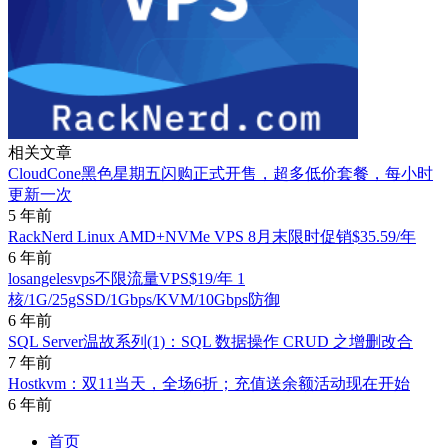
相关文章
CloudCone黑色星期五闪购正式开售，超多低价套餐，每小时
更新一次
5 年前
RackNerd Linux AMD+NVMe VPS 8月末限时促销$35.59/年
6 年前
losangelesvps不限流量VPS$19/年 1
核/1G/25gSSD/1Gbps/KVM/10Gbps防御
6 年前
SQL Server温故系列(1)：SQL 数据操作 CRUD 之增删改合
7 年前
Hostkvm：双11当天，全场6折；充值送余额活动现在开始
6 年前
首页