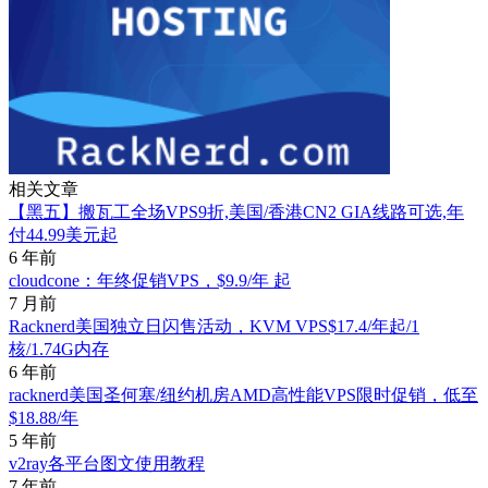
相关文章
【黑五】搬瓦工全场VPS9折,美国/香港CN2 GIA线路可选,年
付44.99美元起
6 年前
cloudcone：年终促销VPS，$9.9/年 起
7 月前
Racknerd美国独立日闪售活动，KVM VPS$17.4/年起/1
核/1.74G内存
6 年前
racknerd美国圣何塞/纽约机房AMD高性能VPS限时促销，低至
$18.88/年
5 年前
v2ray各平台图文使用教程
7 年前