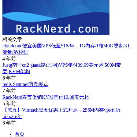
相关文章
cloudcone便宜美国VPS低至$16/年，1G内存/1核/40G硬盘/3T
流量/洛杉矶
4 年前
Justg南非cn2 gia线路(三网)VPS年付39.99美元起,500M带
宽,KVM架构
6 年前
redis Sentinel哨兵模式
7 年前
RackNerd春节促销KVM年付10.88美元起
5 年前
【黑五】Virmach黑五优惠正式开启，256M内存vps五折
＄6.25/年
6 年前
首页