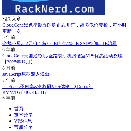
相关文章
CloudCone黑色星期五闪购正式开售，超多低价套餐，每小时
更新一次
5 年前
企鹅小屋252元/年/1核/1GB内存/20GB SSD空间/2TB流量
6 年前
CloudCone美国洛杉矶/圣路易斯机房便宜VPS优惠活动整理
【2025年12月】
8 月前
JavaScript原型深入浅出
7 年前
TheStack圣何塞&洛杉矶VPS优惠，$15.55/年
KVM/1GB/30GB/2TB
6 年前
首页
技术分享
VPS信息
节点分享