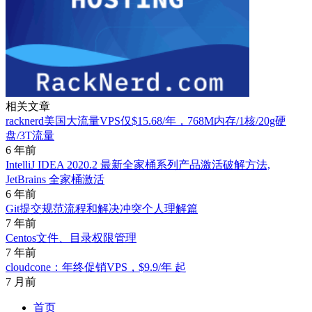
相关文章
racknerd美国大流量VPS仅$15.68/年，768M内存/1核/20g硬
盘/3T流量
6 年前
IntelliJ IDEA 2020.2 最新全家桶系列产品激活破解方法,
JetBrains 全家桶激活
6 年前
Git提交规范流程和解决冲突个人理解篇
7 年前
Centos文件、目录权限管理
7 年前
cloudcone：年终促销VPS，$9.9/年 起
7 月前
首页