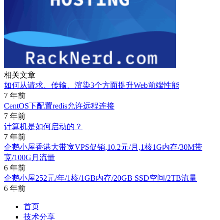
相关文章
如何从请求、传输、渲染3个方面提升Web前端性能
7 年前
CentOS下配置redis允许远程连接
7 年前
计算机是如何启动的？
7 年前
企鹅小屋香港大带宽VPS促销,10.2元/月,1核1G内存/30M带
宽/100G月流量
6 年前
企鹅小屋252元/年/1核/1GB内存/20GB SSD空间/2TB流量
6 年前
首页
技术分享